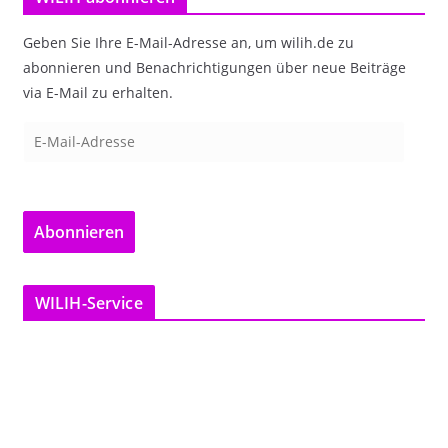
Geben Sie Ihre E-Mail-Adresse an, um wilih.de zu
abonnieren und Benachrichtigungen über neue Beiträge
via E-Mail zu erhalten.
E
-
M
a
Abonnieren
i
l
-
WILIH-Service
A
d
r
e
s
s