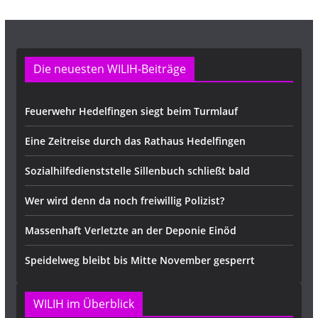
e
Die neuesten WILIH-Beiträge
Feuerwehr Hedelfingen siegt beim Turmlauf
Eine Zeitreise durch das Rathaus Hedelfingen
Sozialhilfedienststelle Sillenbuch schließt bald
Wer wird denn da noch freiwillig Polizist?
Massenhaft Verletzte an der Deponie Einöd
Speidelweg bleibt bis Mitte November gesperrt
WILIH im Überblick