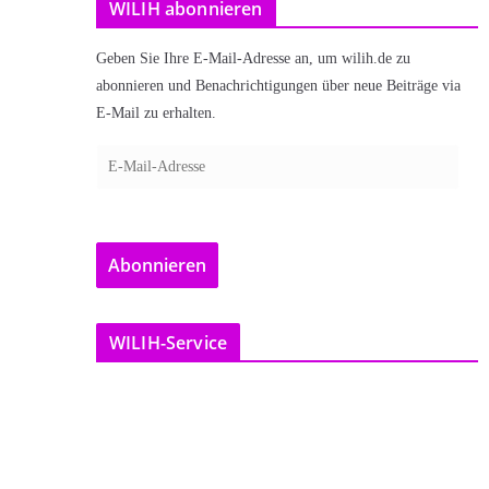
WILIH abonnieren
Geben Sie Ihre E-Mail-Adresse an, um wilih.de zu
abonnieren und Benachrichtigungen über neue Beiträge via
E-Mail zu erhalten.
E
-
M
a
Abonnieren
i
l
-
WILIH-Service
A
d
r
e
s
s