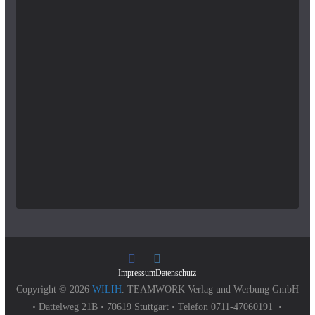
Impressum
Datenschutz
Copyright © 2026
WILIH
. TEAMWORK Verlag und Werbung GmbH
• Dattelweg 21B • 70619 Stuttgart • Telefon 0711-47060191 •