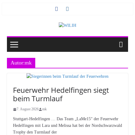
Zum
Inhalt
springen
Autor:
mk
Feuerwehr Hedelfingen siegt
beim Turmlauf
7. August 2026
mk
Stuttgart-Hedelfingen … Das Team „LaMe15“ der Feuerwehr
Hedelfingen mit Lara und Melissa hat bei der Nordschwarzwald
Trophy den Turmlauf der