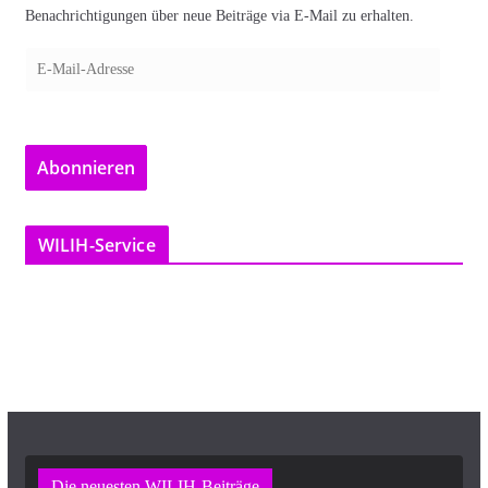
Benachrichtigungen über neue Beiträge via E-Mail zu erhalten.
E
-
M
a
Abonnieren
i
l
-
WILIH-Service
A
d
r
e
s
s
e
Die neuesten WILIH-Beiträge