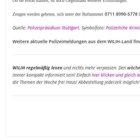
Ob sie etwas stahlen, ist noch Gegenstand weiterer Ermittlungen.
0711 8990-5778
Zeugen werden gebeten, sich unter der Rufnummer
b
Quelle:
Polizeipräsidium Stuttgart
. Symbolfoto:
Polizeiliche Kri
Weitere aktuelle Polizeimeldungen aus dem WILIH-Land fi
WILIH regelmäßig lesen
und nichts mehr verpassen: Den
wöchen
immer kompakt informiert sein! Einfach
hier klicken und gleich
die Themen der Woche frei Haus! Abbestellung jederzeit möglich!