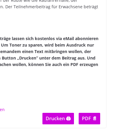
f der Route wie die Radfahrerhalle, der
n. Der Teilnehmerbeitrag für Erwachsene beträgt
iträge lassen sich kostenlos via eMail abonnieren
n. Um Toner zu sparen, wird beim Ausdruck nur
 jemandem einen Text mitbringen wollen, der
en Button „Drucken” unter dem Beitrag aus. Und
chen wollen, können Sie auch ein PDF erzeugen
Drucken 🖨
PDF 📄