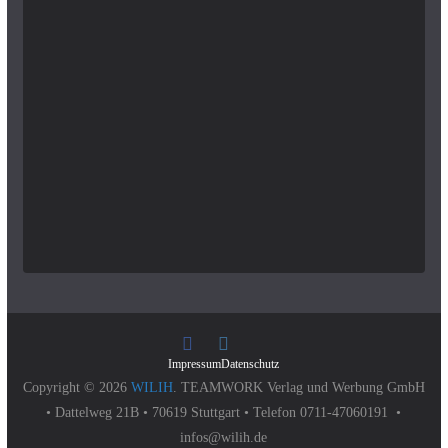
Impressum
Datenschutz
Copyright © 2026
WILIH
. TEAMWORK Verlag und Werbung GmbH
• Dattelweg 21B • 70619 Stuttgart • Telefon 0711-47060191 •
infos@wilih.de