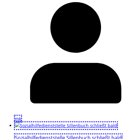
mk
Sozialhilfedienststelle Sillenbuch schließt bald