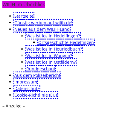
WILIH im Überblick
Startseite
Günstig werben auf wilih.de!
Neues aus dem WILIH-Land
Was ist los in Hedelfingen?
Ortsgeschichte Hedelfingen
Was ist los in Heuriedbuch?
Was ist los in Wangen?
Was ist los in Ostfildern?
Rundgeschaut
Aus dem Polizeibericht
Impressum
Datenschutz
Cookie-Richtlinie (EU)
– Anzeige –