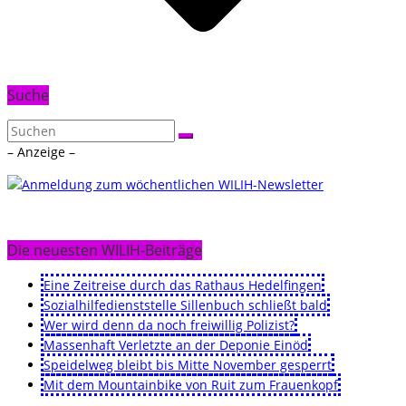
Suche
– Anzeige –
Die neuesten WILIH-Beiträge
Eine Zeitreise durch das Rathaus Hedelfingen
Sozialhilfedienststelle Sillenbuch schließt bald
Wer wird denn da noch freiwillig Polizist?
Massenhaft Verletzte an der Deponie Einöd
Speidelweg bleibt bis Mitte November gesperrt
Mit dem Mountainbike von Ruit zum Frauenkopf