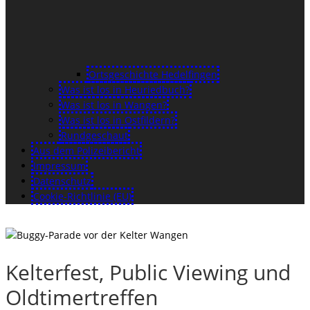
Ortsgeschichte Hedelfingen
Was ist los in Heuriedbuch?
Was ist los in Wangen?
Was ist los in Ostfildern?
Rundgeschaut
Aus dem Polizeibericht
Impressum
Datenschutz
Cookie-Richtlinie (EU)
Kelterfest, Public Viewing und
Oldtimertreffen