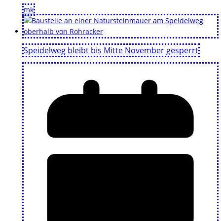
mk
Speidelweg bleibt bis Mitte November gesperrt