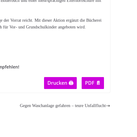
m Bilderbuch und einer mehrsprachigen Elternbroschüre mit
 der Vorrat reicht. Mit dieser Aktion ergänzt die Bücherei
ich für Vor- und Grundschulkinder angeboten wird.
mpfehlen!
Drucken 🖨
PDF 📄
Gegen Waschanlage gefahren – teure Unfallflucht