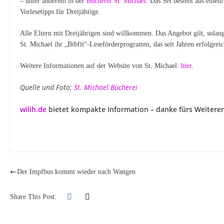
– unter anderem in der
Bücherei St. Michael
. Das Set besteht aus eine
Vorlesetipps für Dreijährige.
Alle Eltern mit Dreijährigen sind willkommen. Das Angebot gilt, solange
St. Michael ihr „Bibfit“-Leseförderprogramm, das seit Jahren erfolgre
Weitere Informationen auf der Website von St. Michael:
hier
.
Quelle und Foto:
St. Michael Bücherei
wilih.de
bietet kompakte Information – danke fürs Weitere
Der Impfbus kommt wieder nach Wangen
Share This Post: