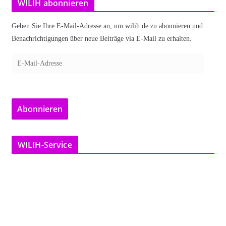
WILIH abonnieren
Geben Sie Ihre E-Mail-Adresse an, um wilih.de zu abonnieren und
Benachrichtigungen über neue Beiträge via E-Mail zu erhalten.
E
-
M
a
Abonnieren
i
l
-
WILIH-Service
A
d
r
e
s
s
e