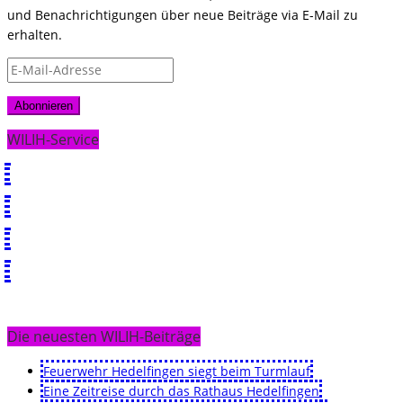
und Benachrichtigungen über neue Beiträge via E-Mail zu
erhalten.
E-
Mail-
Adresse
Abonnieren
WILIH-Service
Die neuesten WILIH-Beiträge
Feuerwehr Hedelfingen siegt beim Turmlauf
Eine Zeitreise durch das Rathaus Hedelfingen