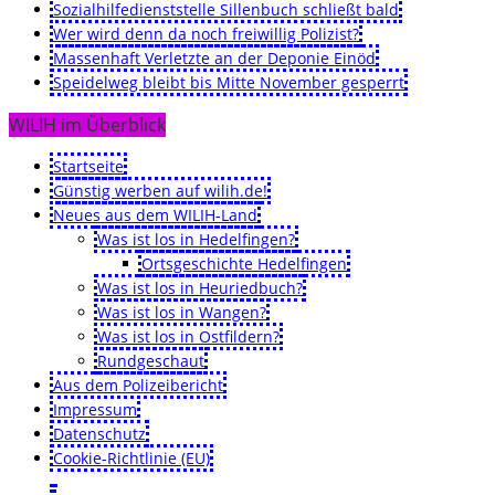
Sozialhilfedienststelle Sillenbuch schließt bald
Wer wird denn da noch freiwillig Polizist?
Massenhaft Verletzte an der Deponie Einöd
Speidelweg bleibt bis Mitte November gesperrt
WILIH im Überblick
Startseite
Günstig werben auf wilih.de!
Neues aus dem WILIH-Land
Was ist los in Hedelfingen?
Ortsgeschichte Hedelfingen
Was ist los in Heuriedbuch?
Was ist los in Wangen?
Was ist los in Ostfildern?
Rundgeschaut
Aus dem Polizeibericht
Impressum
Datenschutz
Cookie-Richtlinie (EU)