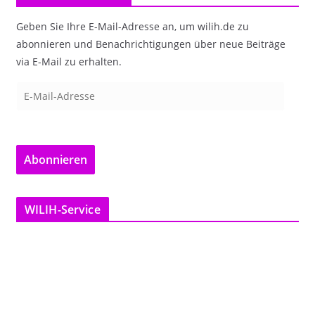
Geben Sie Ihre E-Mail-Adresse an, um wilih.de zu
abonnieren und Benachrichtigungen über neue Beiträge
via E-Mail zu erhalten.
E
-
M
a
Abonnieren
i
l
-
WILIH-Service
A
d
r
e
s
s