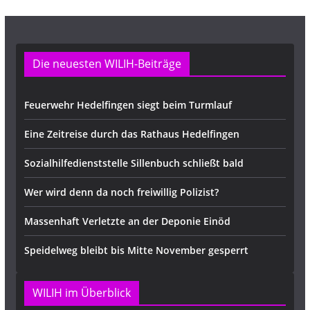
e
Die neuesten WILIH-Beiträge
Feuerwehr Hedelfingen siegt beim Turmlauf
Eine Zeitreise durch das Rathaus Hedelfingen
Sozialhilfedienststelle Sillenbuch schließt bald
Wer wird denn da noch freiwillig Polizist?
Massenhaft Verletzte an der Deponie Einöd
Speidelweg bleibt bis Mitte November gesperrt
WILIH im Überblick