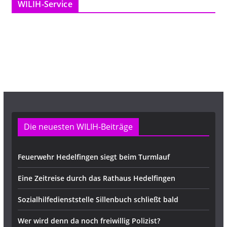
WILIH-Service
A
d
r
e
s
s
e
Die neuesten WILIH-Beiträge
Feuerwehr Hedelfingen siegt beim Turmlauf
Eine Zeitreise durch das Rathaus Hedelfingen
Sozialhilfedienststelle Sillenbuch schließt bald
Wer wird denn da noch freiwillig Polizist?