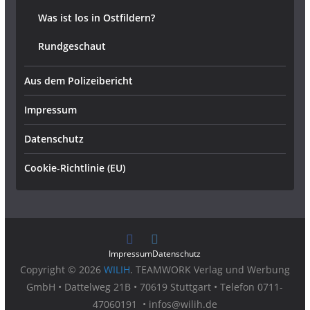
Was ist los in Ostfildern?
Rundgeschaut
Aus dem Polizeibericht
Impressum
Datenschutz
Cookie-Richtlinie (EU)
Impressum
Datenschutz
Copyright © 2026
WILIH
. TEAMWORK Verlag und Werbung
GmbH • Dattelweg 21B • 70619 Stuttgart • Telefon 0711-
47060191 • infos@wilih.de