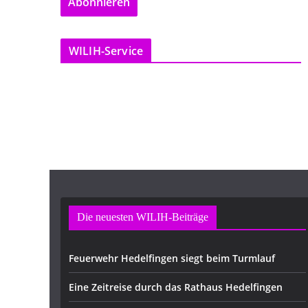
Abonnieren
i
l
-
WILIH-Service
A
d
r
e
s
s
e
Die neuesten WILIH-Beiträge
Feuerwehr Hedelfingen siegt beim Turmlauf
Eine Zeitreise durch das Rathaus Hedelfingen