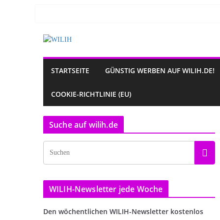
Zum
Inhalt
springen
STARTSEITE
GÜNSTIG WERBEN AUF WILIH.DE!
COOKIE-RICHTLINIE (EU)
Suche auf wilih.de
WILIH-Newsletter jede Woche
Den wöchentlichen WILIH-Newsletter kostenlos