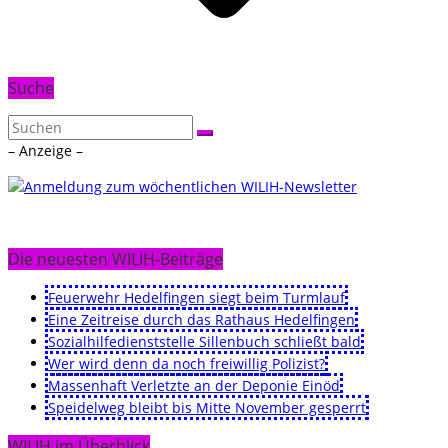
Suche
– Anzeige –
Die neuesten WILIH-Beiträge
Feuerwehr Hedelfingen siegt beim Turmlauf
Eine Zeitreise durch das Rathaus Hedelfingen
Sozialhilfedienststelle Sillenbuch schließt bald
Wer wird denn da noch freiwillig Polizist?
Massenhaft Verletzte an der Deponie Einöd
Speidelweg bleibt bis Mitte November gesperrt
WILIH im Überblick