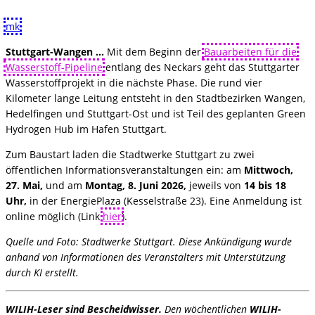
mk
Stuttgart-Wangen …
Mit dem Beginn der
Bauarbeiten für die
Wasserstoff-Pipeline
entlang des Neckars geht das Stuttgarter
Wasserstoffprojekt in die nächste Phase. Die rund vier
Kilometer lange Leitung entsteht in den Stadtbezirken Wangen,
Hedelfingen und Stuttgart-Ost und ist Teil des geplanten Green
Hydrogen Hub im Hafen Stuttgart.
Zum Baustart laden die Stadtwerke Stuttgart zu zwei
öffentlichen Informationsveranstaltungen ein: am
Mittwoch,
27. Mai,
und am
Montag, 8. Juni 2026,
jeweils von
14 bis 18
Uhr,
in der EnergiePlaza (Kesselstraße 23). Eine Anmeldung ist
online möglich (Link
hier
).
Quelle und Foto: Stadtwerke Stuttgart. Diese Ankündigung wurde
anhand von Informationen des Veranstalters mit Unterstützung
durch KI erstellt.
WILIH-Leser sind Bescheidwisser.
Den wöchentlichen
WILIH-