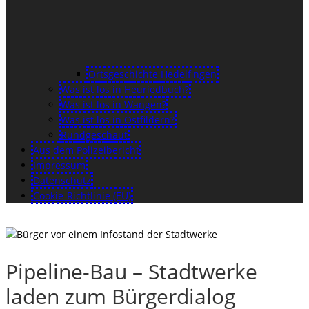
Ortsgeschichte Hedelfingen
Was ist los in Heuriedbuch?
Was ist los in Wangen?
Was ist los in Ostfildern?
Rundgeschaut
Aus dem Polizeibericht
Impressum
Datenschutz
Cookie-Richtlinie (EU)
Pipeline-Bau – Stadtwerke
laden zum Bürgerdialog