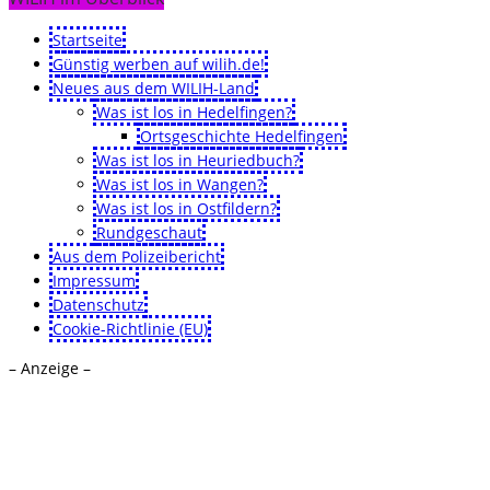
Startseite
Günstig werben auf wilih.de!
Neues aus dem WILIH-Land
Was ist los in Hedelfingen?
Ortsgeschichte Hedelfingen
Was ist los in Heuriedbuch?
Was ist los in Wangen?
Was ist los in Ostfildern?
Rundgeschaut
Aus dem Polizeibericht
Impressum
Datenschutz
Cookie-Richtlinie (EU)
– Anzeige –