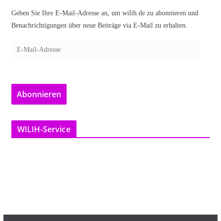
Geben Sie Ihre E-Mail-Adresse an, um wilih.de zu abonnieren und
Benachrichtigungen über neue Beiträge via E-Mail zu erhalten.
E
-
M
a
Abonnieren
i
l
-
WILIH-Service
A
d
r
e
s
s
e