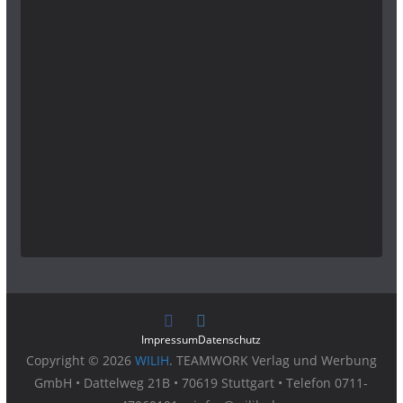
Impressum
Datenschutz
Copyright © 2026
WILIH
. TEAMWORK Verlag und Werbung
GmbH • Dattelweg 21B • 70619 Stuttgart • Telefon 0711-