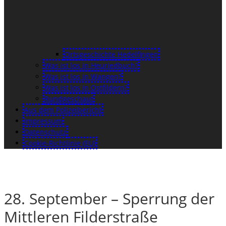
Ortsgeschichte Hedelfingen
Was ist los in Heuriedbuch?
Was ist los in Wangen?
Was ist los in Ostfildern?
Rundgeschaut
Aus dem Polizeibericht
Impressum
Datenschutz
Cookie-Richtlinie (EU)
28. September – Sperrung der
Mittleren Filderstraße