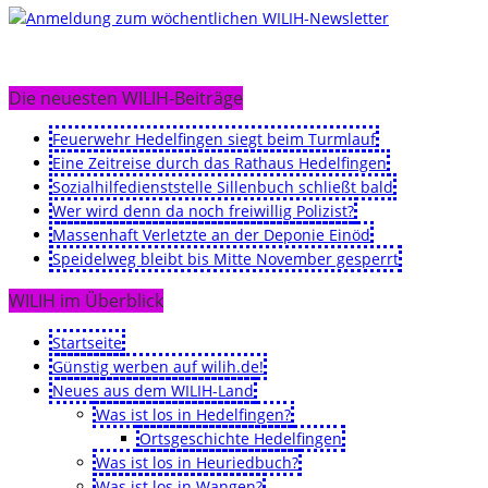
Die neuesten WILIH-Beiträge
Feuerwehr Hedelfingen siegt beim Turmlauf
Eine Zeitreise durch das Rathaus Hedelfingen
Sozialhilfedienststelle Sillenbuch schließt bald
Wer wird denn da noch freiwillig Polizist?
Massenhaft Verletzte an der Deponie Einöd
Speidelweg bleibt bis Mitte November gesperrt
WILIH im Überblick
Startseite
Günstig werben auf wilih.de!
Neues aus dem WILIH-Land
Was ist los in Hedelfingen?
Ortsgeschichte Hedelfingen
Was ist los in Heuriedbuch?
Was ist los in Wangen?