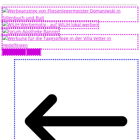
Drucken 🖨
PDF 📄