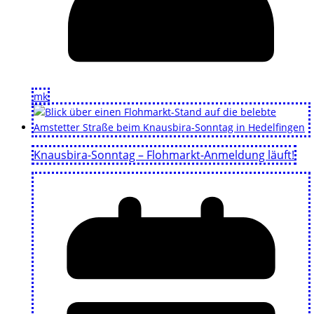
mk
Knausbira-Sonntag – Flohmarkt-Anmeldung läuft!