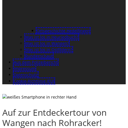
Ortsgeschichte Hedelfingen
Was ist los in Heuriedbuch?
Was ist los in Wangen?
Was ist los in Ostfildern?
Rundgeschaut
Aus dem Polizeibericht
Impressum
Datenschutz
Cookie-Richtlinie (EU)
Auf zur Entdeckertour von
Wangen nach Rohracker!