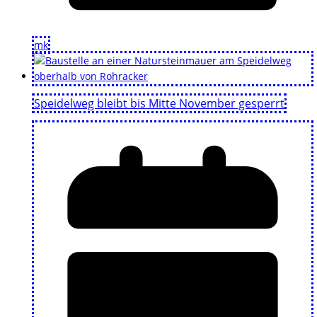
mk
Speidelweg bleibt bis Mitte November gesperrt