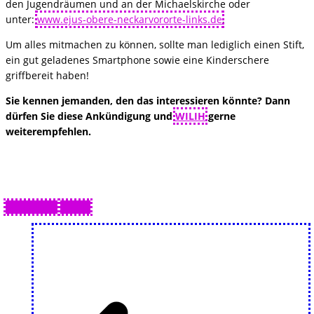
den Jugendräumen und an der Michaelskirche oder
unter:
www.ejus-obere-neckarvororte-links.de
.
Um alles mitmachen zu können, sollte man lediglich einen Stift,
ein gut geladenes Smartphone sowie eine Kinderschere
griffbereit haben!
Sie kennen jemanden, den das interessieren könnte? Dann
dürfen Sie diese Ankündigung und
WILIH
gerne
weiterempfehlen.
Drucken 🖨
PDF 📄