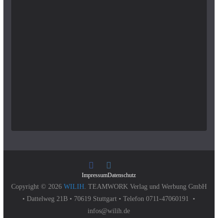
Impressum
Datenschutz
Copyright © 2026
WILIH
. TEAMWORK Verlag und Werbung GmbH
• Dattelweg 21B • 70619 Stuttgart • Telefon 0711-47060191 •
infos@wilih.de