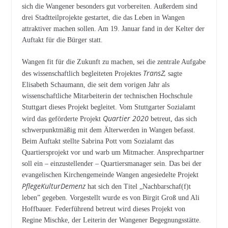
sich die Wangener besonders gut vorbereiten. Außerdem sind
drei Stadtteilprojekte gestartet, die das Leben in Wangen
attraktiver machen sollen. Am 19. Januar fand in der Kelter der
Auftakt für die Bürger statt.
Wangen fit für die Zukunft zu machen, sei die zentrale Aufgabe
TransZ,
des wissenschaftlich begleiteten Projektes
sagte
Elisabeth Schaumann, die seit dem vorigen Jahr als
wissenschaftliche Mitarbeiterin der technischen Hochschule
Stuttgart dieses Projekt begleitet. Vom Stuttgarter Sozialamt
Quartier 2020
wird das geförderte Projekt
betreut, das sich
schwerpunktmäßig mit dem Älterwerden in Wangen befasst.
Beim Auftakt stellte Sabrina Pott vom Sozialamt das
Quartiersprojekt vor und warb um Mitmacher. Ansprechpartner
soll ein – einzustellender – Quartiersmanager sein. Das bei der
evangelischen Kirchengemeinde Wangen angesiedelte Projekt
PflegeKulturDemenz
hat sich den Titel „Nachbarschaf(f)t
leben” gegeben. Vorgestellt wurde es von Birgit Groß und Ali
Hoffbauer. Federführend betreut wird dieses Projekt von
Regine Mischke, der Leiterin der Wangener Begegnungsstätte.