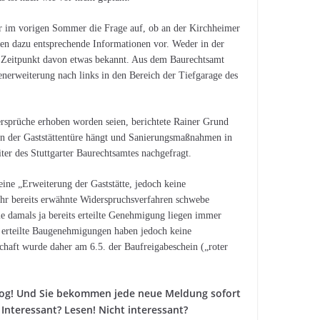
er im vorigen Sommer die Frage auf, ob an der Kirchheimer
ägen dazu entsprechende Informationen vor. Weder in der
 Zeitpunkt davon etwas bekannt. Aus dem Baurechtsamt
nerweiterung nach links in den Bereich der Tiefgarage des
rsprüche erhoben worden seien, berichtete Rainer Grund
n der Gaststättentüre hängt und Sanierungsmaßnahmen in
er des Stuttgarter Baurechtsamtes nachgefragt.
ine „Erweiterung der Gaststätte, jedoch keine
ahr bereits erwähnte Widerspruchsverfahren schwe­be
e damals ja bereits erteilte Genehmigung liegen immer
 erteilte Baugenehmigungen haben jedoch keine
haft wurde daher am 6.5. der Baufreigabeschein („roter
 Blog! Und Sie bekommen jede neue Meldung sofort
Interessant? Lesen! Nicht interessant?