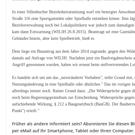
In einer Sillenbucher Bezirksbeiratssitzung warf ein besorgter Anwohn
Straße 116 eine Sportgaststätte oder Spielhalle entstehen könne. Ihm l
Bezirksverwaltung noch bei Lokalpolitikern war jedoch zum damaligen
kam dann Entwarnung (WILIH 26.8.2015). Beantragt sei eine Gaststätte
Gebäudes hinein, aber kein Spielbetrieb, hieß es.
Dem liege ein Bauantrag aus dem Jahre 2014 zugrunde, gegen den Wide
damals auf Anfrage von WILIH. Nachdem jetzt ein Baufreigabeschein a
Angriff genommen wurden, haben wir erneut beim stellvertretenden Leit
Es handele sich um um das „unveränderte Vorhaben”, teilte Grund mit, e
Nutzungsänderung in eine Spielhalle oder ähnliches.” Das im vorigen J
allerdings immer noch. Rainer Grund dazu: „Die Widersprüche gegen di
noch beim Regierungspräsidium zur Entscheidung. Widersprüche gegen
aufschiebende Wirkung, § 212 a Baugesetzbuch (BauGB). Der Bauherrsc
Punkt”) erteilt.”
Früher als andere informiert sein? Abonnieren Sie diesen
per eMail auf Ihr Smartphone, Tablet oder Ihren Computer. 