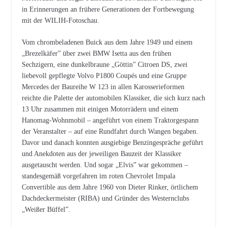
in Erinnerungen an frühere Generationen der Fortbewegung
mit der WILIH-Fotoschau.
Vom chrombeladenen Buick aus dem Jahre 1949 und einem
„Brezelkäfer” über zwei BMW Isetta aus den frühen
Sechzigern, eine dunkelbraune „Göttin” Citroen DS, zwei
liebevoll gepflegte Volvo P1800 Coupés und eine Gruppe
Mercedes der Baureihe W 123 in allen Karosserieformen
reichte die Palette der automobilen Klassiker, die sich kurz nach
13 Uhr zusammen mit einigen Motorrädern und einem
Hanomag-Wohnmobil – angeführt von einem Traktorgespann
der Veranstalter – auf eine Rundfahrt durch Wangen begaben.
Davor und danach konnten ausgiebige Benzingespräche geführt
und Anekdoten aus der jeweiligen Bauzeit der Klassiker
ausgetauscht werden. Und sogar „Elvis” war gekommen –
standesgemäß vorgefahren im roten Chevrolet Impala
Convertible aus dem Jahre 1960 von Dieter Rinker, örtlichem
Dachdeckermeister (RIBA) und Gründer des Westernclubs
„Weißer Büffel”.