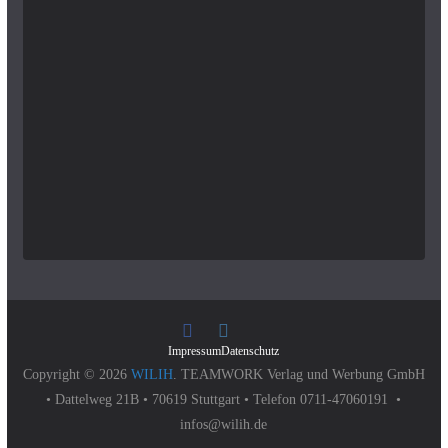
Impressum
Datenschutz
Copyright © 2026
WILIH
. TEAMWORK Verlag und Werbung GmbH
• Dattelweg 21B • 70619 Stuttgart • Telefon 0711-47060191 •
infos@wilih.de