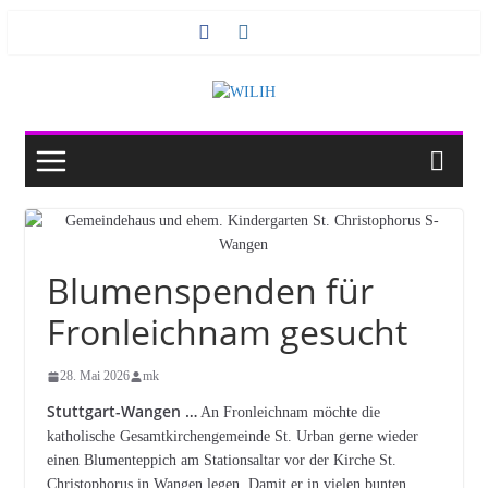
Zum
Inhalt
springen
Blumenspenden für
Fronleichnam gesucht
28. Mai 2026
mk
Stuttgart-Wangen …
An Fronleichnam möchte die
katholische Gesamtkirchengemeinde St. Urban gerne wieder
einen Blumenteppich am Stationsaltar vor der Kirche St.
Christophorus in Wangen legen. Damit er in vielen bunten