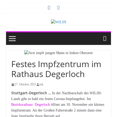
Zum
Inhalt
springen
Festes Impfzentrum im
Rathaus Degerloch
27. Oktober 2021
mk
Stuttgart-Degerloch …
In der Nachbarschaft des WILIH-
Lands gibt es bald ein festes Corona-Impfangebot. Im
Bezirksrathaus Degerloch
öffnet am 10. November ein kleines
Impfzentrum. An der Großen Falterstraße 2 nimmt dann eine
feste Impfstelle ihren Betrieb auf.