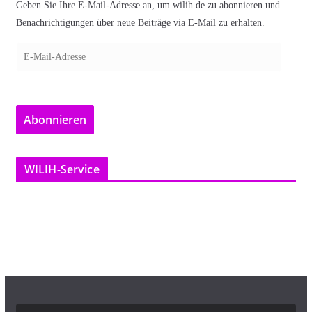
Geben Sie Ihre E-Mail-Adresse an, um wilih.de zu abonnieren und
Benachrichtigungen über neue Beiträge via E-Mail zu erhalten.
E
-
M
a
Abonnieren
i
l
-
WILIH-Service
A
d
r
e
s
s
e