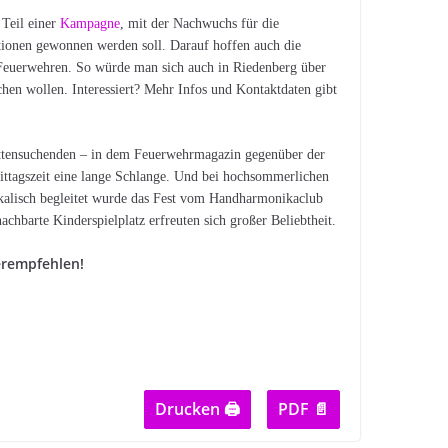
 Teil einer
Kampagne
, mit der Nachwuchs für die
tionen gewonnen werden soll. Darauf hoffen auch die
 Feuerwehren. So würde man sich auch in Riedenberg über
hen wollen. Interessiert? Mehr Infos und Kontaktdaten gibt
attensuchenden – in dem Feuerwehrmagazin gegenüber der
Mittagszeit eine lange Schlange. Und bei hochsommerlichen
ikalisch begleitet wurde das Fest vom Handharmonikaclub
hbarte Kinderspielplatz erfreuten sich großer Beliebtheit.
erempfehlen!
Drucken 🖨
PDF 📄