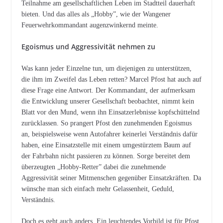
Teilnahme am gesellschaftlichen Leben im Stadtteil dauerhaft
bieten. Und das alles als „Hobby”, wie der Wangener
Feuerwehrkommandant augenzwinkernd meinte.
Egoismus und Aggressivität nehmen zu
Was kann jeder Einzelne tun, um diejenigen zu unterstützen,
die ihm im Zweifel das Leben retten? Marcel Pfost hat auch auf
diese Frage eine Antwort. Der Kommandant, der aufmerksam
die Entwicklung unserer Gesellschaft beobachtet, nimmt kein
Blatt vor den Mund, wenn ihn Einsatzerlebnisse kopfschüttelnd
zurücklassen. So prangert Pfost den zunehmenden Egoismus
an, beispielsweise wenn Autofahrer keinerlei Verständnis dafür
haben, eine Einsatzstelle mit einem umgestürztem Baum auf
der Fahrbahn nicht passieren zu können. Sorge bereitet dem
überzeugten „Hobby-Retter” dabei die zunehmende
Aggressivität seiner Mitmenschen gegenüber Einsatzkräften. Da
wünsche man sich einfach mehr Gelassenheit, Geduld,
Verständnis.
Doch es geht auch anders. Ein leuchtendes Vorbild ist für Pfost