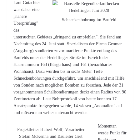
Laut Gutachter
war daher eine
„nähere
Schneckenbohrung im Baufeld
Überprüfung”
des
untersuchten Gebietes „dringend zu empfehlen”. Sie fand am
Nachmittag des 24. Juni statt. Spezialisten der Firma Geomer
(Augsburg) sondierten zuvor markierte Punkte entlang des
Baufelds unter der Hedelfinger Straße im Bereich der
Hausnummern 163 (Bürgerhaus) und 161 (benachbartes
Wohnhaus). Dazu wurden bis in sechs Meter Tiefe
Schneckenbohrungen durchgeführt, um anschließend mit Hilfe
von Sonden nach möglichen Bomben zu forschen. Jede der 31
vorgenommenen Schallsondierungen deckt einen Radius von 90
Zentimetern ab. Laut Bohrprotokoll von heute konnten 17
Ansatzpunkte freigegeben werde, 14 wiesen „Anomalien” auf
und müssen nun weiter untersucht werden.
Momentan
Projektleiter Hubert Wolf, Vorarbeiter
werde Punkt für
Stefan McKenna und Bauleiter Gert
Punkt von