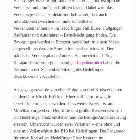
Hedelfinger Platz bringt, hat die Stadt eine „mikroskopische
Verkehrssimulation” durchführen lassen. Dabei wird das
Verkehrsgeschehen so detailliert betrachtet, dass auch
Interaktionen zwischen den unterschiedlichen
Verkehrsteilnehmern – im Hedelfinger Fall Busse, Fußgänger,
Radfahrer und Autofahrer – Berücksichtigung finden. Die
Bewegungen werden in Echtzeit modellhaft in einem Video
dargestellt, so dass die Simulation anschaulich wird. Der
städtische Verkehrsplaner Andreas Hemmerich und Jürgen
Karajan (Foto) vom gleichnamigen
Ingenieurbüro
haben die
Befunde in der September-Sitzung des Hedelfinger
Bezirksbeirats vorgestellt.
Ausgegangen wurde von einer Folge von drei Kreisverkehren
an den Otto-Hirsch-Brücken. Einer soll beim Imweg in
Obertürkheim gebaut werden. Ein zweiter Kreisel ist am
Mittelkai vorgesehen. Der dritte und größte Kreisverkehr soll
am Hedelfinger Platz entstehen und die heutige Ampelkreuzung
ersetzen. Untersucht wurden zwei Varianten – eine ohne und
eine mit Vollanschluss der B10 bei Hedelfingen. Die Prognosen
für einen Kreisel am Hedelfinger Platz basieren im