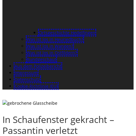
Ortsgeschichte Hedelfingen
Was ist los in Heuriedbuch?
Was ist los in Wangen?
Was ist los in Ostfildern?
Rundgeschaut
Aus dem Polizeibericht
Impressum
Datenschutz
Cookie-Richtlinie (EU)
In Schaufenster gekracht –
Passantin verletzt