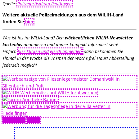
Quelle:
Polizeipräsidium Reutlingen
Weitere aktuelle Polizeimeldungen aus dem WILIH-Land
finden Sie
hier
.
Was ist los im WILIH-Land? Den
wöchentlichen WILIH-Newsletter
kostenlos
abonnieren und immer kompakt informiert sein!
Einfach
hier klicken und gleich anmelden
,
dann bekommen Sie
einmal in der Woche die Themen der Woche frei Haus! Abbestellung
jederzeit möglich!
Drucken 🖨
PDF 📄