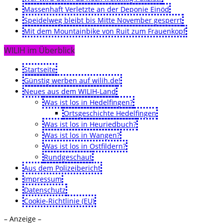
Massenhaft Verletzte an der Deponie Einöd
Speidelweg bleibt bis Mitte November gesperrt
Mit dem Mountainbike von Ruit zum Frauenkopf
WILIH im Überblick
Startseite
Günstig werben auf wilih.de!
Neues aus dem WILIH-Land
Was ist los in Hedelfingen?
Ortsgeschichte Hedelfingen
Was ist los in Heuriedbuch?
Was ist los in Wangen?
Was ist los in Ostfildern?
Rundgeschaut
Aus dem Polizeibericht
Impressum
Datenschutz
Cookie-Richtlinie (EU)
– Anzeige –