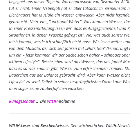
begegnet uns dieser Tage im Wochenprospekt von Discounter ALDI. 
tut er nicht. Einen Nebenjob hat er aber tatsächlich. Gemeinsam m
Bierbrauers hat Musiala ein Wasser entwickelt. Aber nicht irgend
gebraucht. Nein, ein „Functional Water”. Was kann ein Wasser, d
In einer Pressemitteilung lesen wir, dass es Ausgeglichenheit und K
Situationen, in denen Präsenz gefragt ist”. Na, was auch sonst? W
mich kommt, werde ich schließlich nicht nass. Wir lesen weiter un
von dem Musiala, der sich seit Jahren mit „Nutrition” (Ernährung) 
um ein – jetzt kommen wir der Sache schon näher – schnödes Spor
aktiven Lifestyle”. Beschrieben wird das Wasser, das uns Jamal Mus
dass es so was endlich gibt. Wasser zum erfrischenden Trinken. St
Bäuerchen aus der Balance gebracht wird. Aber kann Wasser nicht n
Lifestyle” zu sein? Selbst in seiner ursprünglichsten Form kann Wa
man sogar seine Zauberfüßchen waschen.
Rundgeschaut
… Die
WILIH
-Kolumne
WILIH-Leser sind Bescheidwisser.
Den wöchentlichen
WILIH-Newsle