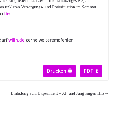
uss aus Mitgliedern des Lösch- und Musikzuges wegen
nen unklaren Versorgungs- und Preissituation im Sommer
n (
hier
).
darf
wilih.de
gerne weiterempfehlen!
Drucken 🖨
PDF 📄
Einladung zum Experiment – Alt und Jung singen Hits