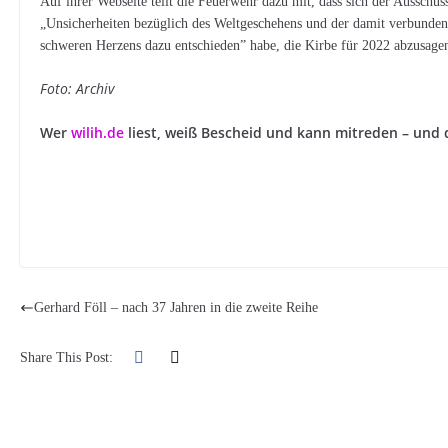
Auf ihrer Webseite teilt die Feuerwehr dazu mit, dass sich der Aussch
„Unsicherheiten bezüglich des Weltgeschehens und der damit verbunde
schweren Herzens dazu entschieden” habe, die Kirbe für 2022 abzusage
Foto: Archiv
Wer
wilih.de
liest, weiß Bescheid und kann mitreden – und 
Gerhard Föll – nach 37 Jahren in die zweite Reihe
Share This Post: