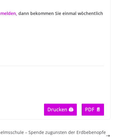
anmelden
,
dann bekommen Sie einmal wöchentlich
Drucken 🖨
PDF 📄
helmsschule – Spende zugunsten der Erdbebenopfe