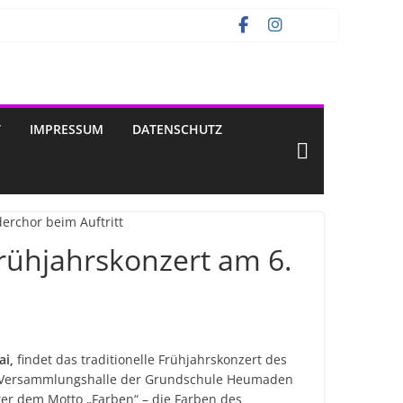
T
IMPRESSUM
DATENSCHUTZ
ühjahrskonzert am 6.
ai,
findet das traditionelle Frühjahrskonzert des
nd Versammlungshalle der Grundschule Heumaden
ter dem Motto „Farben“ – die Farben des