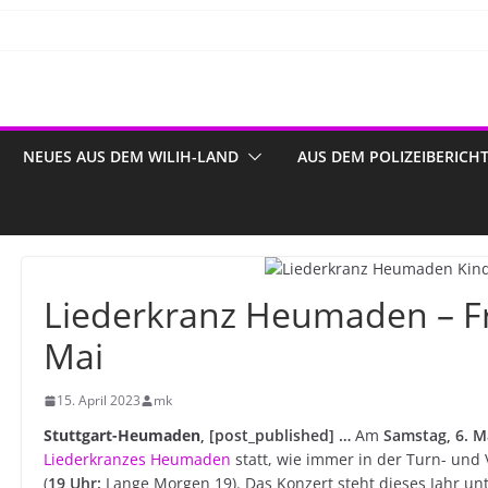
NEUES AUS DEM WILIH-LAND
AUS DEM POLIZEIBERICH
Liederkranz Heumaden – Fr
Mai
15. April 2023
mk
Stuttgart-Heumaden
, [post_published] …
Am
Samstag, 6. M
Liederkranzes Heumaden
statt, wie immer in der Turn- u
(
19 Uhr:
Lange Morgen 19). Das Konzert steht dieses Jahr un