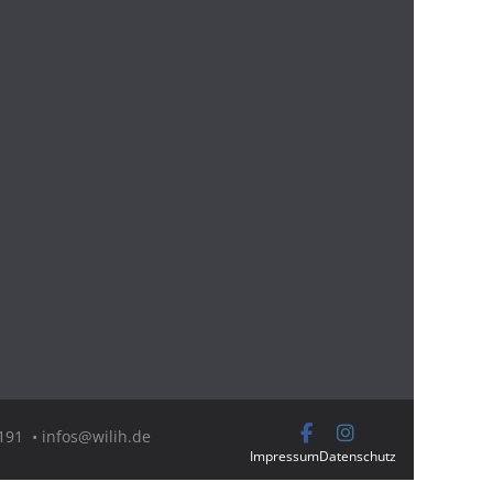
91 • infos@wilih.de
Impressum
Datenschutz