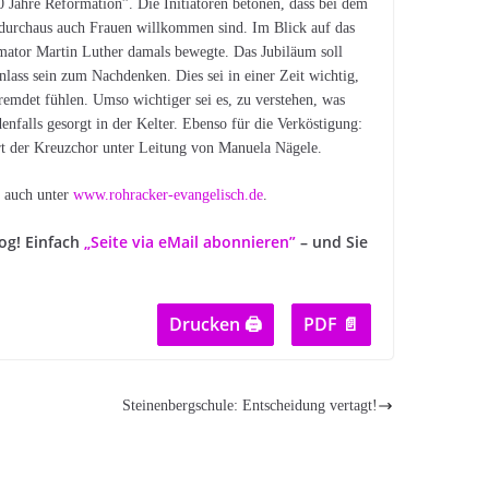
Jahre Reformation”. Die Initiatoren betonen, dass bei dem
 durchaus auch Frauen willkommen sind. Im Blick auf das
ator Martin Luther damals bewegte. Das Jubiläum soll
ass sein zum Nachdenken. Dies sei in einer Zeit wichtig,
emdet fühlen. Umso wichtiger sei es, zu verstehen, was
enfalls gesorgt in der Kelter. Ebenso für die Verköstigung:
ert der Kreuzchor unter Leitung von Manuela Nägele.
n auch unter
www.rohracker-evangelisch.de
.
log! Einfach
„Seite via eMail abonnieren”
– und Sie
Drucken 🖨
PDF 📄
Steinenbergschule: Entscheidung vertagt!