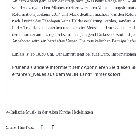
An dem Abend geht Mack der Frage nach „Was heißt evangelisch? – 500 
von der evangelischen Männerarbeit entwickelten Veranstaltungsformat
Reformationsjubiläum 2017 will Mack deutlich machen, was den Reform
nach Ansicht des Theologen keine Heldenverklärung werden, sondern Anl
in der Traditionen abbrechen und sich vier Menschen dem Glauben entfr
denn dran sei am Evangelischsein. Für genügend Diskussionsstoff ist jed
Angeboten wird ein herzhaftes Vesper. Die musikalischen Beiträge lief
Einlass ist ab 18.30 Uhr. Der Eintritt liegt bei fünf Euro. Informatione
Früher als andere informiert sein? Abonnieren Sie diesen B
erfahren „Neues aus dem WILIH-Land” immer sofort.
Indische Musik in der Alten Kirche Hedelfingen
Share This Post: