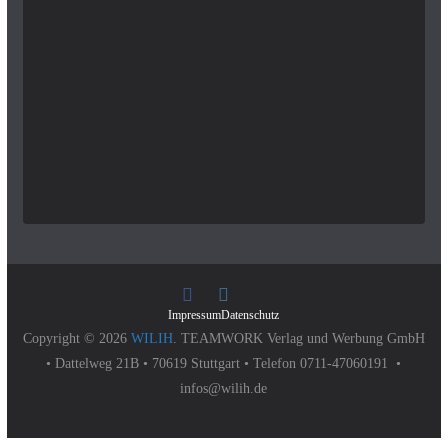
Impressum
Datenschutz
Copyright © 2026
WILIH
. TEAMWORK Verlag und Werbung GmbH
• Dattelweg 21B • 70619 Stuttgart • Telefon 0711-47060191 •
infos@wilih.de