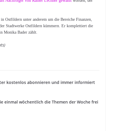
als Nachfolger von Rainer Lechner gewählt
worden, der
in Ostfildern unter anderem um die Bereiche Finanzen,
der Stadtwerke Ostfildern kümmern. Er komplettiert die
in Monika Bader zählt.
ts)
ter kostenlos abonnieren und immer informiert
 einmal wöchentlich die Themen der Woche frei