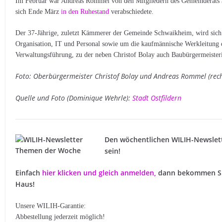
Im Februar war Andreas Rommel von den Mitgliedern des Gemeinderats
sich Ende März
in den Ruhestand
verabschiedete.
Der 37-Jährige, zuletzt Kämmerer der Gemeinde Schwaikheim, wird sich 
Organisation, IT und Personal sowie um die kaufmännische Werkleitung 
Verwaltungsführung, zu der neben Christof Bolay auch Baubürgermeister
Foto: Oberbürgermeister Christof Bolay und Andreas Rommel (rech
Quelle und Foto (Dominique Wehrle):
Stadt Ostfildern
Den wöchentlichen WILIH-Newslet
sein!
Einfach
hier klicken und gleich anmelden
,
dann bekommen Sie
Haus!
Unsere WILIH-Garantie:
Abbestellung jederzeit möglich!