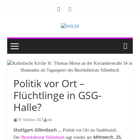
Zum
Inhalt
springen
Politik vor Ort –
Flüchtlinge in GSG-
Halle?
19. Oktober 2023
mk
Stuttgart-Sillenbuch …
Politik vor Ort im Stadtbezirk:
Mittwoch, 25.
Der
Bezirksbeirat Sillenbuch
tagt wieder am