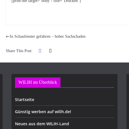
[print-me target=“body“/ title=“Drucken“]
In Schaufenster gefahren – hoher Sachschaden
Share This Post:
WILIH im Überblick
Startseite
Günstig werben auf wilih.de!
Neues aus dem WILIH-Land