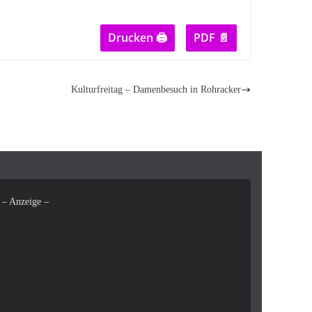
Drucken 🖨
PDF 📄
Kulturfreitag – Damenbesuch in Rohracker
– Anzeige –