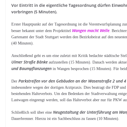
Vor Eintritt in die eigentliche Tagesordnung dürfen Einwo
vorbringen (5 Minuten).
Erster Hauptpunkt auf der Tagesordnung ist die Vorentwurfsplanung zur
Wangen macht Welle
besser bekannt unter dem Projekttitel
. Berichte
Gartenamt der Stadt Stuttgart werden den Bezirksbeirat auf den neuest
(40 Minuten).
Anschließend geht es um eine zuletzt mit Kritik bedachte städtische S
Ulmer Straße Bänke
aufzustellen (15 Minuten). Danach werden aktue
und Baumpflanzungen
in Wangen besprochen (15 Minuten). Für beide
Parkstreifen vor den Gebäuden an der Wasenstraße 2 und 4
Der
insbesondere wegen der dortigen Arztpraxis. Dies beatragt die FDP und
bestehenden Halteverbots. Um den Bedenken der Stadtverwaltung entg
Lastwagen eingeengt werden, soll das Halteverbot aber nur für PKW au
Neugestaltung der Unterführung am Wan
Schließlich soll über eine
Dauerbrenner. Hierzu ist ein Sachbeschluss zu fassen (10 Minuten).