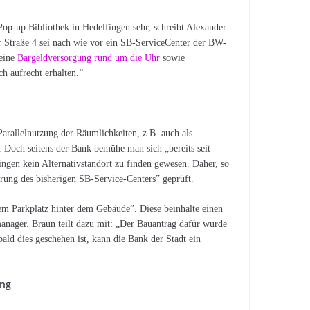
op-up Bibliothek in Hedelfingen sehr, schreibt Alexander
Straße 4 sei nach wie vor ein SB-ServiceCenter der BW-
 eine
Bargeldversorgung rund um die Uhr
sowie
ch aufrecht erhalten.”
Parallelnutzung der Räumlichkeiten, z.B. auch als
r. Doch seitens der Bank bemühe man sich „bereits seit
ngen kein Alternativstandort zu finden gewesen. Daher, so
ung des bisherigen SB-Service-Centers” geprüft.
dem Parkplatz hinter dem Gebäude”. Diese beinhalte einen
nager. Braun teilt dazu mit: „Der Bauantrag dafür wurde
ald dies geschehen ist, kann die Bank der Stadt ein
ung