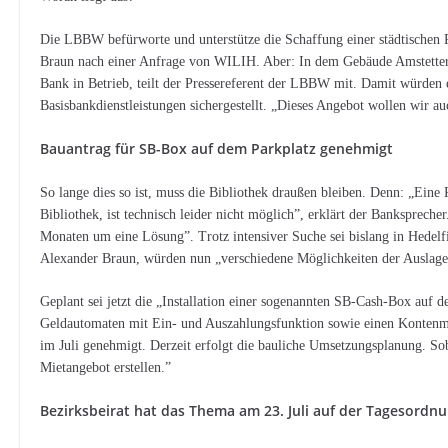
Die LBBW befürworte und unterstütze die Schaffung einer städtischen P
Braun nach einer Anfrage von WILIH. Aber: In dem Gebäude Amstetter 
Bank in Betrieb, teilt der Pressereferent der LBBW mit. Damit würden
Basisbankdienstleistungen sichergestellt. „Dieses Angebot wollen wir au
Bauantrag für SB-Box auf dem Parkplatz genehmigt
So lange dies so ist, muss die Bibliothek draußen bleiben. Denn: „Eine 
Bibliothek, ist technisch leider nicht möglich”, erklärt der Bankspreche
Monaten um eine Lösung”. Trotz intensiver Suche sei bislang in Hedelfi
Alexander Braun, würden nun „verschiedene Möglichkeiten der Auslager
Geplant sei jetzt die „Installation einer sogenannten SB-Cash-Box auf 
Geldautomaten mit Ein- und Auszahlungsfunktion sowie einen Kontenma
im Juli genehmigt. Derzeit erfolgt die bauliche Umsetzungsplanung. Sob
Mietangebot erstellen.”
Bezirksbeirat hat das Thema am 23. Juli auf der Tagesordn