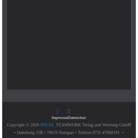
Impressum
Datenschutz
Copyright © 2026
WILIH
. TEAMWORK Verlag und Werbung GmbH
• Dattelweg 21B • 70619 Stuttgart • Telefon 0711-47060191 •