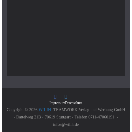
Impressum
Datenschutz
Copyright © 2026
WILIH
. TEAMWORK Verlag und Werbung GmbH
• Dattelweg 21B • 70619 Stuttgart • Telefon 0711-47060191 •
infos@wilih.de