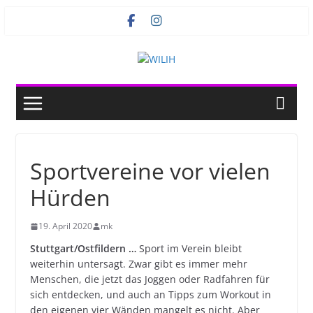
Zum
Inhalt
springen
Sportvereine vor vielen
Hürden
19. April 2020
mk
Stuttgart/Ostfildern …
Sport im Verein bleibt
weiterhin untersagt. Zwar gibt es immer mehr
Menschen, die jetzt das Joggen oder Radfahren für
sich entdecken, und auch an Tipps zum Workout in
den eigenen vier Wänden mangelt es nicht. Aber