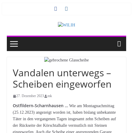
Zum
Inhalt
springen
Vandalen unterwegs –
Scheiben eingeworfen
27. Dezember 2023
mk
Ostfildern-Scharnhausen …
Wie am Montagnachmittag
(25.12.2023) angezeigt worden ist, haben bislang unbekannte
Täter in den vergangenen Tagen insgesamt zehn Scheiben auf
der Rückseite der Körschtalhalle vermutlich mit Steinen
eingeworfen. Auch die Scheibe einer angrenzenden Garage