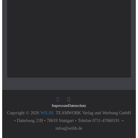
Impressum
Datenschutz
Copyright © 2026
WILIH
. TEAMWORK Verlag und Werbung GmbH
• Dattelweg 21B • 70619 Stuttgart • Telefon 0711-47060191 •
infos@wilih.de