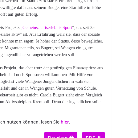
 werden. Im Stadtbezirk startet ein dreijähriges Projekt
ewilligte dafür aus seinem Budget eine Starthilfe in Höhe
offt auf guten Erfolg.
is-Projekts „
Gemeinschaftserlebnis Sport
”, das seit 25
ales aktiv” ist. Aus Erfahrung weiß sie, dass der soziale
t könnte man sagen: Je höher der Status, desto beweglicher.
en Migrantenanteils, so Bugert, sei Wangen ein „gutes
g Jugendlicher vorangetrieben werden soll.
s Projekt, das aber trotz der großzügigen Finanzspritze aus
arbeit sind noch Sponsoren willkommen. Mit Hilfe von
möglichst viele Wangener Jungendlichen im wahrsten
elfalt und der in Wangen guten Vernetzung von Schule,
ktarbeit gibt es nicht. Carola Bugert zieht einen Vergleich
am Aktivspielplatz Krempoli. Denn die Jugendlichen sollen
sich nutzen können, lesen Sie
hier
.