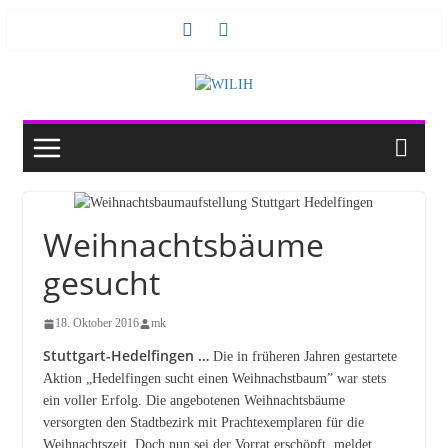
Zum
Inhalt
springen
Weihnachtsbäume
gesucht
18. Oktober 2016
mk
Stuttgart-Hedelfingen …
Die in früheren Jahren gestartete
Aktion „Hedelfingen sucht einen Weihnachstbaum” war stets
ein voller Erfolg. Die angebotenen Weihnachtsbäume
versorgten den Stadtbezirk mit Prachtexemplaren für die
Weihnachtszeit. Doch nun sei der Vorrat erschöpft, meldet