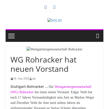
Zum
Inhalt
springen
WG Rohracker hat
neuen Vorstand
18. Juni 2020
mk
Stuttgart-Rohracker …
Die
Weingärtnergenossenschaft
(WG) Rohracker
hat einen neuen Vorstand. Edgar Veith hat
nach 17 Jahren Vorstandstätigkeit sein Amt an Markus Wegst
und Dorothee Veith ihr Amt nach sieben Jahren als
stellvertretender Vorstand an Stefan Schuler übergeben.