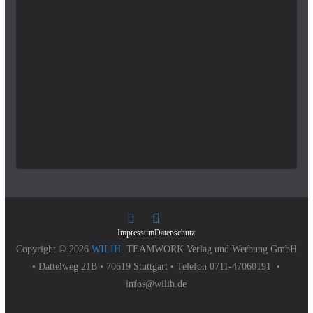
Impressum
Datenschutz
Copyright © 2026
WILIH
. TEAMWORK Verlag und Werbung GmbH
• Dattelweg 21B • 70619 Stuttgart • Telefon 0711-47060191 •
infos@wilih.de