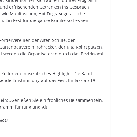
er: Kinder können sich auf ein buntes Programm
 und erfrischenden Getränken ins Gespräch
 wie Maultaschen, Hot Dogs, vegetarische
 Ein Fest für die ganze Familie soll es sein –
Fördervereinen der Alten Schule, der
Gartenbauverein Rohracker, der Kita Rohrspatzen,
tzt werden die Organisatoren durch das Bezirksamt
r Kelter ein musikalisches Highlight: Die Band
ssende Einstimmung auf das Fest. Einlass ab 19
 ein: „Genießen Sie ein fröhliches Beisammensein,
gramm für Jung und Alt.”
los)