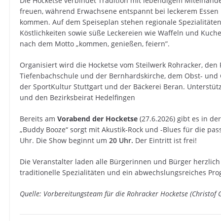
Die Hocketse verbindet Tradition mit lebendigem Miteinand
freuen, während Erwachsene entspannt bei leckerem Essen
kommen. Auf dem Speiseplan stehen regionale Spezialitäten
Köstlichkeiten sowie süße Leckereien wie Waffeln und Kuchen.
nach dem Motto „kommen, genießen, feiern”.
Organisiert wird die Hocketse vom Steilwerk Rohracker, den 
Tiefenbachschule und der Bernhardskirche, dem Obst- und 
der SportKultur Stuttgart und der Bäckerei Beran. Unterstü
und den Bezirksbeirat Hedelfingen
Bereits am
Vorabend der Hocketse
(27.6.2026) gibt es in de
„Buddy Booze“ sorgt mit Akustik-Rock und -Blues für die pa
Uhr. Die Show beginnt um
20 Uhr.
Der Eintritt ist frei!
Die Veranstalter laden alle Bürgerinnen und Bürger herzlich
traditionelle Spezialitäten und ein abwechslungsreiches Pro
Quelle: Vorbereitungsteam für die Rohracker Hocketse (Christof G