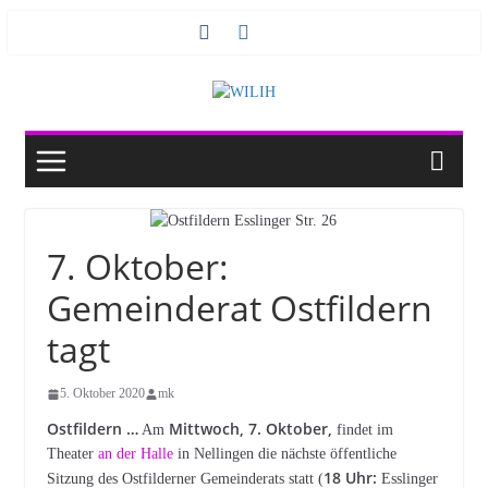
Zum
Inhalt
springen
7. Oktober:
Gemeinderat Ostfildern
tagt
5. Oktober 2020
mk
Ostfildern …
Mittwoch, 7. Oktober,
Am
findet im
Theater
an der Halle
in Nellingen die nächste öffentliche
18 Uhr:
Sitzung des Ostfilderner Gemeinderats statt (
Esslinger