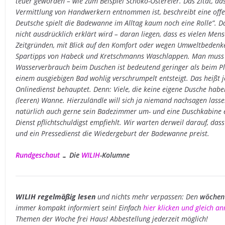
teuer geworden – wie zum Beispiel Schoko-Ostereier. Das Zitat, das
Vermittlung von Handwerkern entnommen ist, beschreibt eine offen
Deutsche spielt die Badewanne im Alltag kaum noch eine Rolle”. D
nicht ausdrücklich erklärt wird – daran liegen, dass es vielen Mensc
Zeitgründen, mit Blick auf den Komfort oder wegen Umweltbedenk
Spartipps von Habeck und Kretschmanns Waschlappen. Man muss k
Wasserverbrauch beim Duschen ist bedeutend geringer als beim P
einem ausgiebigen Bad wohlig verschrumpelt entsteigt. Das heißt 
Onlinedienst behauptet. Denn: Viele, die keine eigene Dusche hab
(leeren) Wanne. Hierzuländle will sich ja niemand nachsagen lassen
natürlich auch gerne sein Badezimmer um- und eine Duschkabine 
Dienst pflichtschuldigst empfiehlt. Wir warten derweil darauf, da
und ein Pressedienst die Wiedergeburt der Badewanne preist.
Rundgeschaut
… Die
WILIH
-Kolumne
WILIH regelmäßig lesen
und nichts mehr verpassen: Den
wöchent
immer kompakt informiert sein! Einfach
hier klicken und gleich a
Themen der Woche frei Haus! Abbestellung jederzeit möglich!