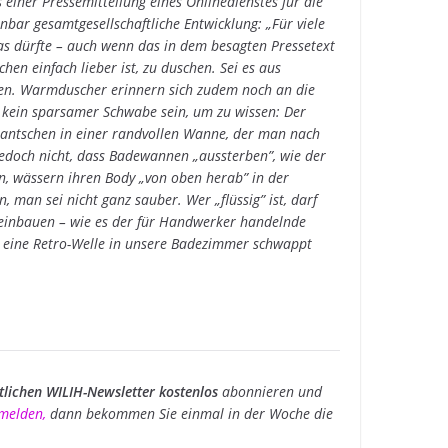
 einer Pressemitteilung eines Onlinedienstes für die
bar gesamtgesellschaftliche Entwicklung: „Für viele
as dürfte – auch wenn das in dem besagten Pressetext
hen einfach lieber ist, zu duschen. Sei es aus
en. Warmduscher erinnern sich zudem noch an die
ein sparsamer Schwabe sein, um zu wissen: Der
lantschen in einer randvollen Wanne, der man nach
jedoch nicht, dass Badewannen „aussterben”, wie der
en, wässern ihren Body „von oben herab” in der
, man sei nicht ganz sauber. Wer „flüssig” ist, darf
einbauen – wie es der für Handwerker handelnde
ss eine Retro-Welle in unsere Badezimmer schwappt
lichen WILIH-Newsletter kostenlos
abonnieren und
nmelden
,
dann bekommen Sie einmal in der Woche die