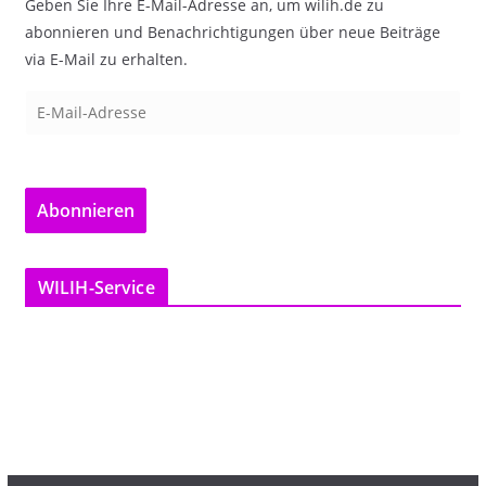
Geben Sie Ihre E-Mail-Adresse an, um wilih.de zu
abonnieren und Benachrichtigungen über neue Beiträge
via E-Mail zu erhalten.
E
-
M
a
Abonnieren
i
l
-
WILIH-Service
A
d
r
e
s
s
e